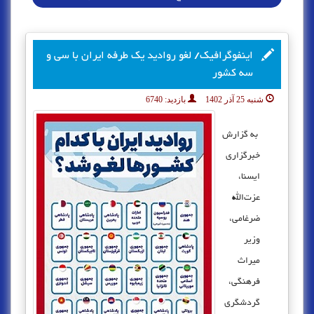
اینفوگرافیک/ لغو روادید یک طرفه ایران با سی و
سه کشور
شنبه 25 آذر 1402
بازدید:
6740
به گزارش
خبرگزاری
ایسنا،
عزت‌الله
ضرغامی،
وزیر
میراث
فرهنگی،
گردشگری