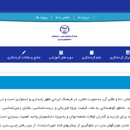
|
درباره ما
|
تماس با ما
|
پیوند ها
مرکز گردشگری
علم گردشگری
دوره های آموزشی
منابع و مقالات گردشگری
تان، دنا و نظاير آن، به صورت خاص، در فرهنگ ایراني مظهر پایداری و استواری است و در 
 مناطق كوهستاني به علت کیفیت ویژۀ فیزیکی و زیست‌شناسی، بقایای زمین‌شناسی، مناظ
د براي بازديد و گذران اوقات جامعه جوان و به ويژه دانشجويان واجد اهميت بسياري است
دن مویرگهای بدن، در جلوگیری از بیماریهای قند خون(دیابت)، از بین رفتن چربی بدن، 