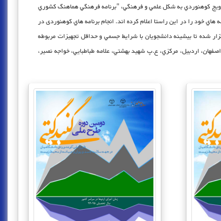
ترويج کوهنوردي به شکل علمي و فرهنگي، "برنامه‌ فرهنگي هماهنگ كشوري
ي خود را در اين راستا اعلام كرده اند. انجام برنامه هاي کوهنوردی در
گزار شده تا بيشينه دانشجويان با شرايط جسمي و حداقل تجهيزات مربوطه
ح هماهنگ گنبد گیتی 16 واحد فارس، خراسان جنوبی، خراسان رضوی، اصفهان، اردبيل، مركزي، ع.پ شهيد بهشتي، علامه طباطبايي، خواجه نصير،