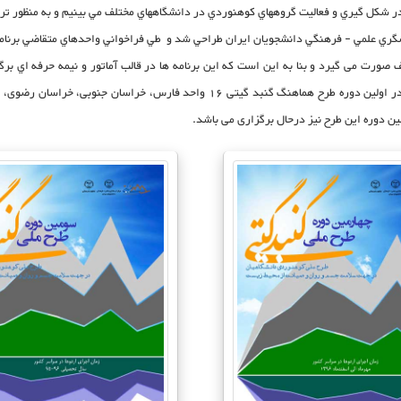
در شکل گيري و فعاليت گروههاي کوهنوردي در دانشگاههاي مختلف مي بينيم و به منظور 
ي علمي - فرهنگي دانشجويان ايران طراحي شد و طي فراخواني واحدهاي متقاضي برنامه ها
صورت می گيرد و بنا به اين است كه اين برنامه ها در قالب آماتور و نيمه حرفه اي بر
بتوانند ضمن فراگيري اصول اوليه کوهنوردی در اين برنامه شركت كنند.در اولین دوره طر
ین دوره این طرح نیز درحال برگزاری می باشد.