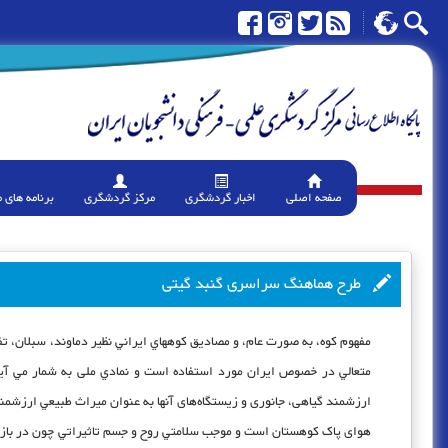
صفحه اصلی
اخبار گردشگری
مرکز گردشگری
برنامه های 
طرح هماهنگ سراسری گنبد گیتی
مفهوم كوه، به صورت عام، و مصاديق كوههاي ايراني نظير دماوند، سبلان، تف
متعالي در خصوص ايران مورد استفاده است و نمادي ملی به شمار مي آید.
ارزشمند گیاهی، جانوری و زیستگاه‌های آنها به عنوان ميراث طبيعي ارزشمن
هوای پاک کوهستان است و موجب سلامتي روح و جسم تاثيراتي چون در باز ش