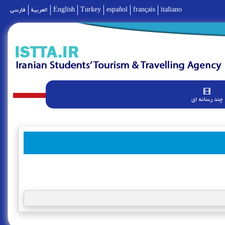
italiano
français
español
Turkey
English
العربية
فارسی
چند رسانه ای